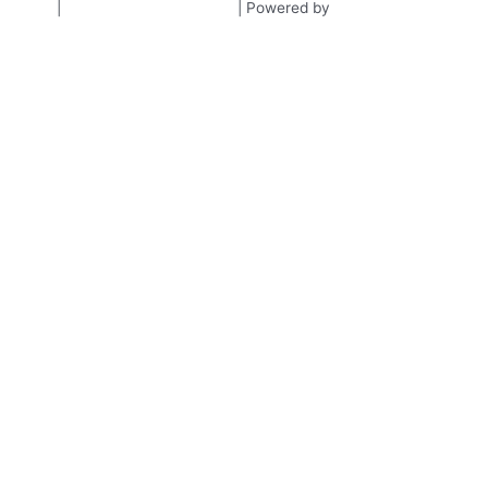
policy
|
Algemene voorwaarden
| Powered by
MarktAgence