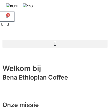
Doorgaan
naar
inhoud
0
Winkelwagen
Welkom bij
Bena Ethiopian Coffee
Onze missie